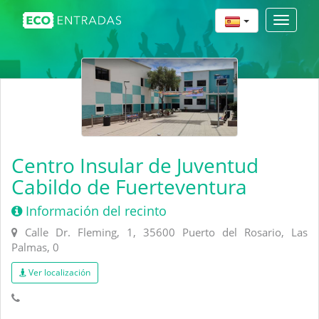
Toggle
navigat
Centro Insular de Juventud
Cabildo de Fuerteventura
Información del recinto
Calle Dr. Fleming, 1, 35600 Puerto del Rosario, Las
Palmas, 0
Ver localización