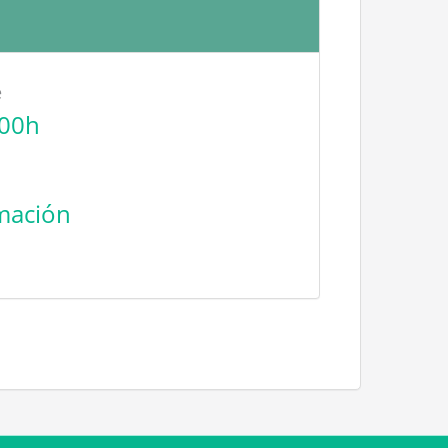
e
:00h
mación